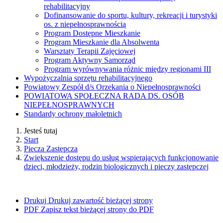
rehabilitacyjny
Dofinansowanie do sportu, kultury, rekreacji i turystyki
os. z niepełnosprawnością
Program Dostępne Mieszkanie
Program Mieszkanie dla Absolwenta
Warsztaty Terapii Zajęciowej
Program Aktywny Samorząd
Program wyrównywania różnic między regionami III
Wypożyczalnia sprzętu rehabilitacyjnego
Powiatowy Zespół d/s Orzekania o Nie­pełnosprawności
POWIATOWA SPOŁECZNA RADA DS. OSÓB
NIEPEŁNOSPRAWNYCH
Standardy ochrony małoletnich
Jesteś tutaj
Start
Piecza Zastępcza
Zwiększenie dostępu do usług wspierających funkcjonowanie
dzieci, młodzieży, rodzin biologicznych i pieczy zastępczej
Drukuj
Drukuj zawartość bieżącej strony
PDF
Zapisz tekst bieżącej strony do PDF