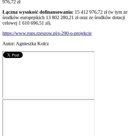
976,72 zł
Łączna wysokość dofinansowania:
15 412 976,72 zł (w tym ze
środków europejskich 13 802 280,21 zł oraz ze środków dotacji
celowej 1 610 696,51 zł).
https://www.rops.rzeszow.pl/s-290-o-projekcie
Autor
:
Agnieszka Kołcz