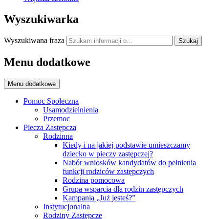
Wyszukiwarka
Wyszukiwana fraza
Szukaj
Menu dodatkowe
Menu dodatkowe
Pomoc Społeczna
Usamodzielnienia
Przemoc
Piecza Zastępcza
Rodzinna
Kiedy i na jakiej podstawie umieszczamy
dziecko w pieczy zastępczej?
Nabór wniosków kandydatów do pełnienia
funkcji rodziców zastępczych
Rodzina pomocowa
Grupa wsparcia dla rodzin zastępczych
Kampania „Już jesteś?”
Instytucjonalna
Rodziny Zastępcze