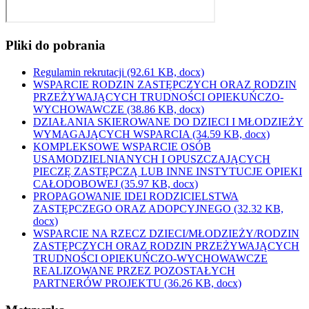
Pliki do pobrania
Regulamin rekrutacji
(92.61 KB, docx)
WSPARCIE RODZIN ZASTĘPCZYCH ORAZ RODZIN
PRZEŻYWAJĄCYCH TRUDNOŚCI OPIEKUŃCZO-
WYCHOWAWCZE
(38.86 KB, docx)
DZIAŁANIA SKIEROWANE DO DZIECI I MŁODZIEŻY
WYMAGAJĄCYCH WSPARCIA
(34.59 KB, docx)
KOMPLEKSOWE WSPARCIE OSÓB
USAMODZIELNIANYCH I OPUSZCZAJĄCYCH
PIECZĘ ZASTĘPCZĄ LUB INNE INSTYTUCJE OPIEKI
CAŁODOBOWEJ
(35.97 KB, docx)
PROPAGOWANIE IDEI RODZICIELSTWA
ZASTĘPCZEGO ORAZ ADOPCYJNEGO
(32.32 KB,
docx)
WSPARCIE NA RZECZ DZIECI/MŁODZIEŻY/RODZIN
ZASTĘPCZYCH ORAZ RODZIN PRZEŻYWAJĄCYCH
TRUDNOŚCI OPIEKUŃCZO-WYCHOWAWCZE
REALIZOWANE PRZEZ POZOSTAŁYCH
PARTNERÓW PROJEKTU
(36.26 KB, docx)