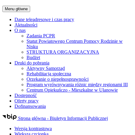
Menu główne
Dane teleadresowe i czas pracy
Aktualności
O nas
Zadania PCPR
Statut Powiatowego Centrum Pomocy Rodzinie w
Nisku
STRUKTURA ORGANIZACYJNA
Budżet
Druki do pobrania
Aktywny Samorząd
Rehabilitacja społeczna
Orzekanie o niepełnosprawności
Program wyrównywania różnic między regionami III
Centrum Opiekuńczo - Mieszkalne w Ulanowie
Dostępność
Oferty pracy
Dofinansowania
Strona główna - Biuletyn Informacji Publicznej
Wersja kontrastowa
Większa czcionka