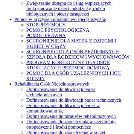
Zwiększenie dostępu do usług wspierających
funkcjonowanie dzieci, młodzieży, rodzin
biologicznych i pieczy zastępczej
Pomoc w kryzysie i poradnictwo specjalistyczne
STOP PRZEMOCY
POMOC PSYCHOLOGICZNA
POMOC PRAWNA
SCHRONIENIE DLA MATEK Z DZIECMI I
KOBIET W CIĄŻY
SCHRONISKO DLA OSÓB BEZDOMNYCH
SZKOŁA DLA RODZICÓW I WYCHOWAWCÓW
PROGRAM KOREKCYJNY DLA OSÓB
STOSUJĄCYCH PRZEMOC DOMOWĄ
POMOC DLA OSÓB UZALEŻNIOYCH I ICH
RODZIN
Rehabilitacja Osób Niepełnosprawnych
Dofinansowanie do likwidacji barier
architektonicznych
Dofinansowanie do likwidacji barier technicznych
Dofinansowanie do likwidacji barier w
komunikowaniu się
Dofinansowanie do turnusów rehabilitacyjnych
Dofinansowanie do zaopatrzenia w przedmioty
ortopedyczne i środki pomocnicze
Dofinansowanie do zaopatrzenia w sprzęt