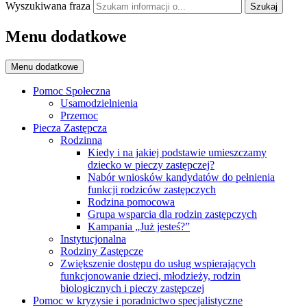
Wyszukiwana fraza
Szukaj
Menu dodatkowe
Menu dodatkowe
Pomoc Społeczna
Usamodzielnienia
Przemoc
Piecza Zastępcza
Rodzinna
Kiedy i na jakiej podstawie umieszczamy
dziecko w pieczy zastępczej?
Nabór wniosków kandydatów do pełnienia
funkcji rodziców zastępczych
Rodzina pomocowa
Grupa wsparcia dla rodzin zastępczych
Kampania „Już jesteś?”
Instytucjonalna
Rodziny Zastępcze
Zwiększenie dostępu do usług wspierających
funkcjonowanie dzieci, młodzieży, rodzin
biologicznych i pieczy zastępczej
Pomoc w kryzysie i poradnictwo specjalistyczne