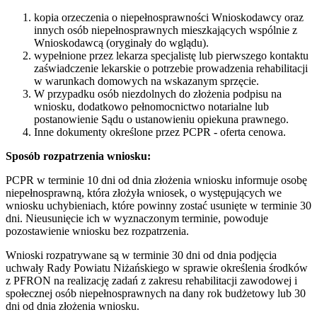
kopia orzeczenia o niepełnosprawności Wnioskodawcy oraz
innych osób niepełnosprawnych mieszkających wspólnie z
Wnioskodawcą (oryginały do wglądu).
wypełnione przez lekarza specjalistę lub pierwszego kontaktu
zaświadczenie lekarskie o potrzebie prowadzenia rehabilitacji
w warunkach domowych na wskazanym sprzęcie.
W przypadku osób niezdolnych do złożenia podpisu na
wniosku, dodatkowo pełnomocnictwo notarialne lub
postanowienie Sądu o ustanowieniu opiekuna prawnego.
Inne dokumenty określone przez PCPR - oferta cenowa.
Sposób rozpatrzenia wniosku:
PCPR w terminie 10 dni od dnia złożenia wniosku informuje osobę
niepełnosprawną, która złożyła wniosek, o występujących we
wniosku uchybieniach, które powinny zostać usunięte w terminie 30
dni. Nieusunięcie ich w wyznaczonym terminie, powoduje
pozostawienie wniosku bez rozpatrzenia.
Wnioski rozpatrywane są w terminie 30 dni od dnia podjęcia
uchwały Rady Powiatu Niżańskiego w sprawie określenia środków
z PFRON na realizację zadań z zakresu rehabilitacji zawodowej i
społecznej osób niepełnosprawnych na dany rok budżetowy lub 30
dni od dnia złożenia wniosku.