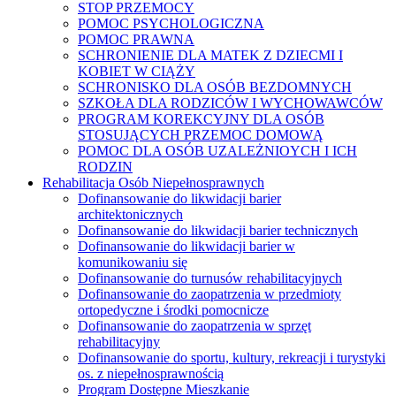
STOP PRZEMOCY
POMOC PSYCHOLOGICZNA
POMOC PRAWNA
SCHRONIENIE DLA MATEK Z DZIECMI I
KOBIET W CIĄŻY
SCHRONISKO DLA OSÓB BEZDOMNYCH
SZKOŁA DLA RODZICÓW I WYCHOWAWCÓW
PROGRAM KOREKCYJNY DLA OSÓB
STOSUJĄCYCH PRZEMOC DOMOWĄ
POMOC DLA OSÓB UZALEŻNIOYCH I ICH
RODZIN
Rehabilitacja Osób Niepełnosprawnych
Dofinansowanie do likwidacji barier
architektonicznych
Dofinansowanie do likwidacji barier technicznych
Dofinansowanie do likwidacji barier w
komunikowaniu się
Dofinansowanie do turnusów rehabilitacyjnych
Dofinansowanie do zaopatrzenia w przedmioty
ortopedyczne i środki pomocnicze
Dofinansowanie do zaopatrzenia w sprzęt
rehabilitacyjny
Dofinansowanie do sportu, kultury, rekreacji i turystyki
os. z niepełnosprawnością
Program Dostępne Mieszkanie