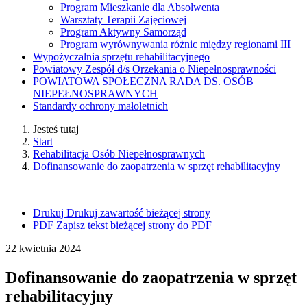
Program Mieszkanie dla Absolwenta
Warsztaty Terapii Zajęciowej
Program Aktywny Samorząd
Program wyrównywania różnic między regionami III
Wypożyczalnia sprzętu rehabilitacyjnego
Powiatowy Zespół d/s Orzekania o Nie­pełnosprawności
POWIATOWA SPOŁECZNA RADA DS. OSÓB
NIEPEŁNOSPRAWNYCH
Standardy ochrony małoletnich
Jesteś tutaj
Start
Rehabilitacja Osób Niepełnosprawnych
Dofinansowanie do zaopatrzenia w sprzęt rehabilitacyjny
Drukuj
Drukuj zawartość bieżącej strony
PDF
Zapisz tekst bieżącej strony do PDF
22
kwietnia
2024
Dofinansowanie do zaopatrzenia w sprzęt
rehabilitacyjny